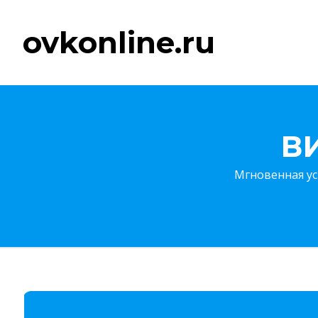
ovkonline.ru
В
Мгновенная ус