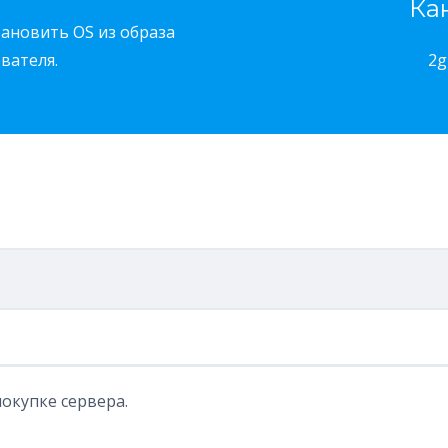
Ка
ановить OS из образа
вателя.
2g
окупке сервера.