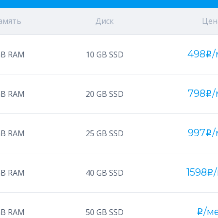
амять
Диск
Цен
498
/
GB RAM
10 GB SSD
i
798
/
GB RAM
20 GB SSD
i
997
/
GB RAM
25 GB SSD
i
1598
GB RAM
40 GB SSD
i
/ме
GB RAM
50 GB SSD
i