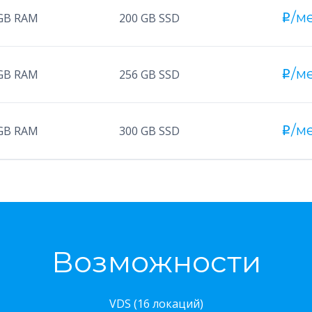
/ме
GB RAM
200 GB SSD
i
/ме
GB RAM
256 GB SSD
i
/ме
GB RAM
300 GB SSD
i
Возможности
VDS (16 локаций)